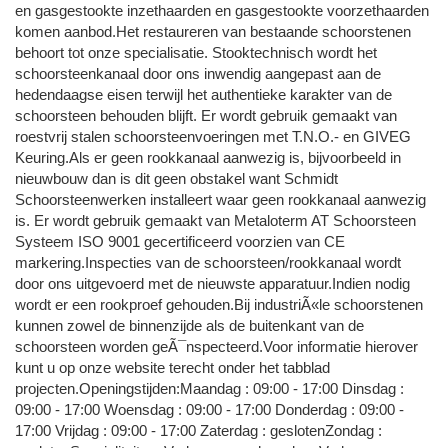
en gasgestookte inzethaarden en gasgestookte voorzethaarden
komen aanbod.Het restaureren van bestaande schoorstenen
behoort tot onze specialisatie. Stooktechnisch wordt het
schoorsteenkanaal door ons inwendig aangepast aan de
hedendaagse eisen terwijl het authentieke karakter van de
schoorsteen behouden blijft. Er wordt gebruik gemaakt van
roestvrij stalen schoorsteenvoeringen met T.N.O.- en GIVEG
Keuring.Als er geen rookkanaal aanwezig is, bijvoorbeeld in
nieuwbouw dan is dit geen obstakel want Schmidt
Schoorsteenwerken installeert waar geen rookkanaal aanwezig
is. Er wordt gebruik gemaakt van Metaloterm AT Schoorsteen
Systeem ISO 9001 gecertificeerd voorzien van CE
markering.Inspecties van de schoorsteen/rookkanaal wordt
door ons uitgevoerd met de nieuwste apparatuur.Indien nodig
wordt er een rookproef gehouden.Bij industriÃ«le schoorstenen
kunnen zowel de binnenzijde als de buitenkant van de
schoorsteen worden geÃ¯nspecteerd.Voor informatie hierover
kunt u op onze website terecht onder het tabblad
projecten.Openingstijden:Maandag : 09:00 - 17:00 Dinsdag :
09:00 - 17:00 Woensdag : 09:00 - 17:00 Donderdag : 09:00 -
17:00 Vrijdag : 09:00 - 17:00 Zaterdag : geslotenZondag :