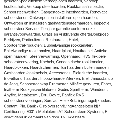
geslotenSpecialiteiten: Verkoop open haarden, Verkoop
houtkachels, Verkoop sfeerhaarden, Rookkanaalinspectie,
Schoorsteenwerken, Gasgestookte inzethaarden, Renovatie
schoorstenen, Ontwerpen en installeren open haarden,
Ontwerpen en installeren gashaarden/sfeerhaarden, Inspectie
schoorsteenService: Tien jaar garantie conform onze
garantievoorwaarden, Gratis en vrijblijvende offerteDoelgroep:
Bedrijven, Particulieren, Restaurants, Hotel,
SportcentraProducten: Dubbelwandige rookkanalen,
Enkelwandige rookkanalen, Haardplaat, Houtkachel, Antieke
open haarden, Sfeerverwarming, Openhaard, RVS flexibele
schoorsteenvoering, Kachels, Concentrische rookkanalen,
Haardblokken, Haardschermen, Tuinhaarden / buitenhaarden,
Gashaarden /gaskachels, Accessories, Elektrische haarden,
Bio-ethanol haarden, InbouwhaardenMerken: Efel, Janus/Janco
de Jong, Schoorsteenkap Firemaster, Milafire gasvuren, Faber,
Inatherm Rookgasventilatoren, Godin, Spartherm, Wanders ,
Anyfire, Metaloterm , Dru, Dovre, Pahflex RVS
schoorsteenvoeringen, Surdiac, HelexBetalingsmogelijkheden:
Contant, Pin, Bank / Giro overschrijvingAangesloten bij /
Certificering: 9001 / Metaloterm AT Schoorsteen Systeem, Er
wordt gebruik gemaakt van door TNO-gesteste