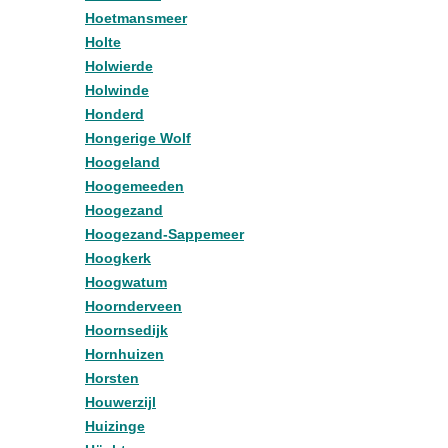
Hoetmansmeer
Holte
Holwierde
Holwinde
Honderd
Hongerige Wolf
Hoogeland
Hoogemeeden
Hoogezand
Hoogezand-Sappemeer
Hoogkerk
Hoogwatum
Hoornderveen
Hoornsedijk
Hornhuizen
Horsten
Houwerzijl
Huizinge