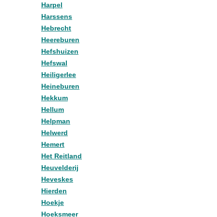
Harpel
Harssens
Hebrecht
Heereburen
Hefshuizen
Hefswal
Heiligerlee
Heineburen
Hekkum
Hellum
Helpman
Helwerd
Hemert
Het Reitland
Heuvelderij
Heveskes
Hierden
Hoekje
Hoeksmeer