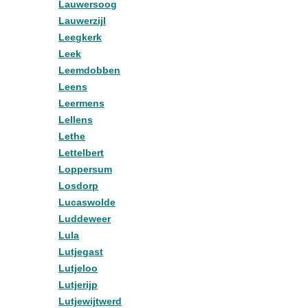
Lauwersoog
Lauwerzijl
Leegkerk
Leek
Leemdobben
Leens
Leermens
Lellens
Lethe
Lettelbert
Loppersum
Losdorp
Lucaswolde
Luddeweer
Lula
Lutjegast
Lutjeloo
Lutjerijp
Lutjewijtwerd