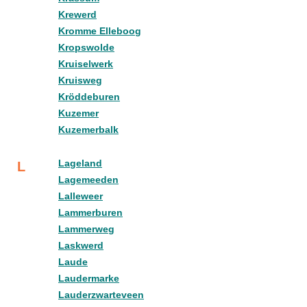
Krewerd
Kromme Elleboog
Kropswolde
Kruiselwerk
Kruisweg
Kröddeburen
Kuzemer
Kuzemerbalk
Lageland
L
Lagemeeden
Lalleweer
Lammerburen
Lammerweg
Laskwerd
Laude
Laudermarke
Lauderzwarteveen