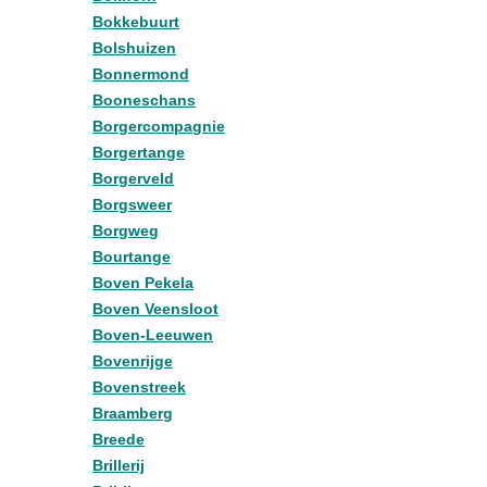
Bokkebuurt
Bolshuizen
Bonnermond
Booneschans
Borgercompagnie
Borgertange
Borgerveld
Borgsweer
Borgweg
Bourtange
Boven Pekela
Boven Veensloot
Boven-Leeuwen
Bovenrijge
Bovenstreek
Braamberg
Breede
Brillerij