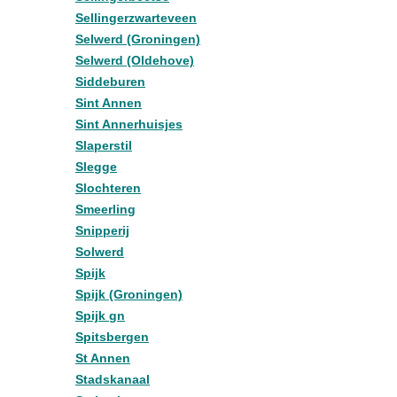
Sellingerzwarteveen
Selwerd (Groningen)
Selwerd (Oldehove)
Siddeburen
Sint Annen
Sint Annerhuisjes
Slaperstil
Slegge
Slochteren
Smeerling
Snipperij
Solwerd
Spijk
Spijk (Groningen)
Spijk gn
Spitsbergen
St Annen
Stadskanaal