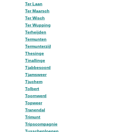
Ter Laan
Ter Maarsch
Ter Wisch
Ter Wupping
Terheijden
Termunten
Termunterzijl
Thesinge
Tinallinge
Tjabbesoord
Tjamsweer
Tjuchem
Tolbert
Toornwerd
Topweer
Tranendal
Trimunt
Tripscompagnie
Tusschenloegen