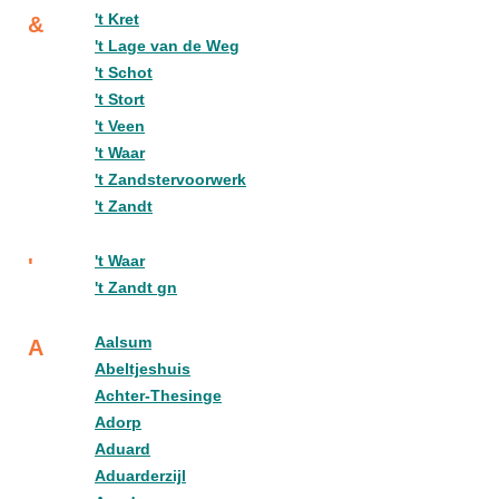
't Kret
&
't Lage van de Weg
't Schot
't Stort
't Veen
't Waar
't Zandstervoorwerk
't Zandt
't Waar
'
't Zandt gn
Aalsum
A
Abeltjeshuis
Achter-Thesinge
Adorp
Aduard
Aduarderzijl