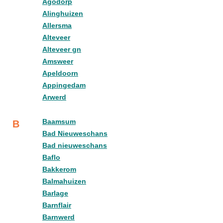
Agodorp
Alinghuizen
Allersma
Alteveer
Alteveer gn
Amsweer
Apeldoorn
Appingedam
Arwerd
Baamsum
B
Bad Nieuweschans
Bad nieuweschans
Baflo
Bakkerom
Balmahuizen
Barlage
Barnflair
Barnwerd