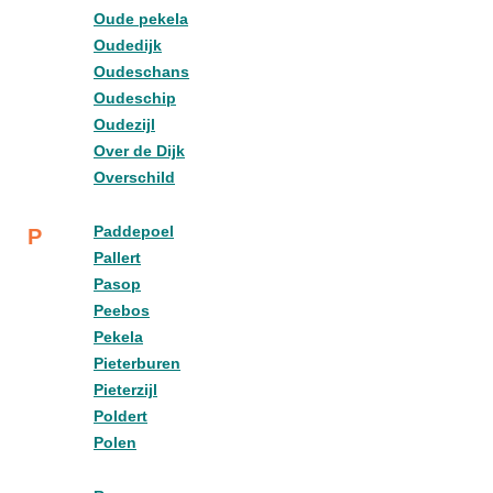
Oude pekela
Oudedijk
Oudeschans
Oudeschip
Oudezijl
Over de Dijk
Overschild
Paddepoel
P
Pallert
Pasop
Peebos
Pekela
Pieterburen
Pieterzijl
Poldert
Polen