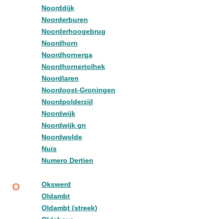
Noorddijk
Noorderburen
Noorderhoogebrug
Noordhorn
Noordhornerga
Noordhornertolhek
Noordlaren
Noordoost-Groningen
Noordpolderzijl
Noordwijk
Noordwijk gn
Noordwolde
Nuis
Numero Dertien
Okswerd
O
Oldambt
Oldambt (streek)