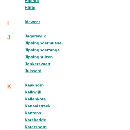
Höchte
Höfte
Ideweer
I
Jagerswijk
J
Jipsingboermussel
Jipsingboertange
Jipsinghuizen
Jonkersvaart
Jukwerd
Kaakhorn
K
Kalkwijk
Kallenkote
Kanaalstreek
Kantens
Karsbadde
Katershorn