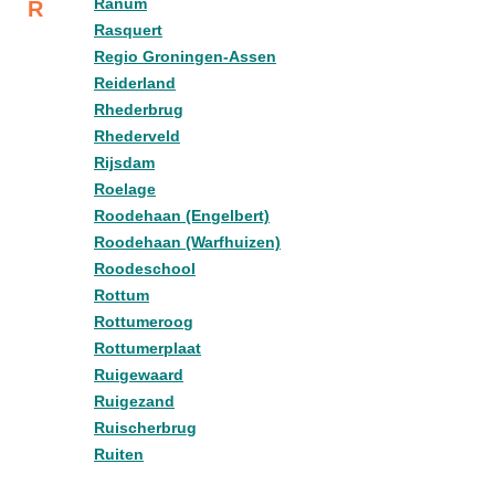
Ranum
R
Rasquert
Regio Groningen-Assen
Reiderland
Rhederbrug
Rhederveld
Rijsdam
Roelage
Roodehaan (Engelbert)
Roodehaan (Warfhuizen)
Roodeschool
Rottum
Rottumeroog
Rottumerplaat
Ruigewaard
Ruigezand
Ruischerbrug
Ruiten