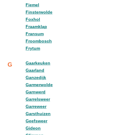
Fiemel
Finsterwolde
Foxhol
Fraamklap
Fransum
Froombosch
Frytum
Gaarkeuken
G
Gaarland
Ganzedijk
Garmerwolde
Garnwerd
Garrelsweer
Garreweer
Garsthuizen
Geefsweer
Gideon