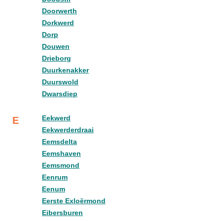
Doorwerth
Dorkwerd
Dorp
Douwen
Drieborg
Duurkenakker
Duurswold
Dwarsdiep
Eekwerd
E
Eekwerderdraai
Eemsdelta
Eemshaven
Eemsmond
Eenrum
Eenum
Eerste Exloërmond
Eibersburen