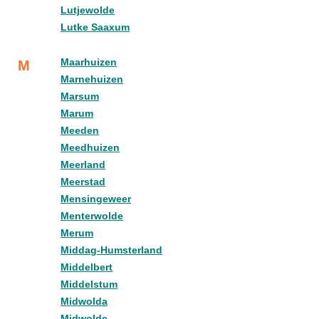
Lutjewolde
Lutke Saaxum
Maarhuizen
M
Marnehuizen
Marsum
Marum
Meeden
Meedhuizen
Meerland
Meerstad
Mensingeweer
Menterwolde
Merum
Middag-Humsterland
Middelbert
Middelstum
Midwolda
Midwolde