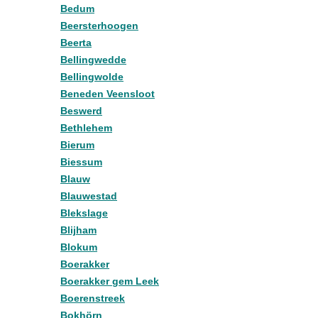
Bedum
Beersterhoogen
Beerta
Bellingwedde
Bellingwolde
Beneden Veensloot
Beswerd
Bethlehem
Bierum
Biessum
Blauw
Blauwestad
Blekslage
Blijham
Blokum
Boerakker
Boerakker gem Leek
Boerenstreek
Bokhörn