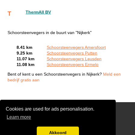
ThermAll BV
T
Schoorsteenvegers in de buurt van "Nijkerk"
8.41 km
Schoorsteenvegers Amersfoort
9.25 km
Schoorsteenvegers Putten
11.07 km
Schoorsteenvegers Leusden
11.08 km
Schoorsteenvegers Ermelo
Bent of kent u een Schoorsteenvegers in Nijkerk?
Meld een
bedrijf gratis aan
Cookies are used for ads personalisation.
Reinigen Schoorsteen
Learn more
Links
Gratis Schoorsteenveger Offertes Vergelijken
Akkoord