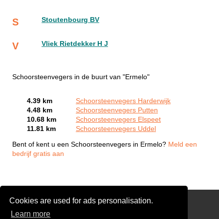
Stoutenbourg BV
S
Vliek Rietdekker H J
V
Schoorsteenvegers in de buurt van "Ermelo"
4.39 km
Schoorsteenvegers Harderwijk
4.48 km
Schoorsteenvegers Putten
10.68 km
Schoorsteenvegers Elspeet
11.81 km
Schoorsteenvegers Uddel
Bent of kent u een Schoorsteenvegers in Ermelo?
Meld een
bedrijf gratis aan
Cookies are used for ads personalisation.
Reinigen Schoorsteen
Learn more
Links