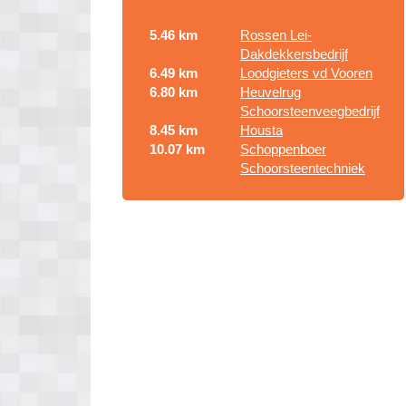
5.46 km
Rossen Lei-
Dakdekkersbedrijf
6.49 km
Loodgieters vd Vooren
6.80 km
Heuvelrug
Schoorsteenveegbedrijf
8.45 km
Housta
10.07 km
Schoppenboer
Schoorsteentechniek