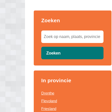
Zoeken
Zoeken
In provincie
Drenthe
Flevoland
Friesland