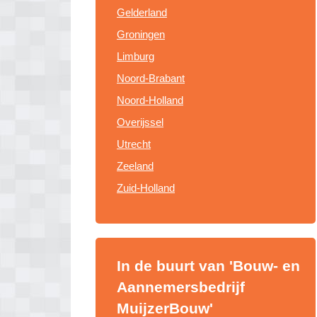
Gelderland
Groningen
Limburg
Noord-Brabant
Noord-Holland
Overijssel
Utrecht
Zeeland
Zuid-Holland
In de buurt van 'Bouw- en
Aannemersbedrijf
MuijzerBouw'