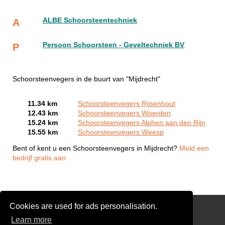
ALBE Schoorsteentechniek
A
Persoon Schoorsteen - Geveltechniek BV
P
Schoorsteenvegers in de buurt van "Mijdrecht"
11.34 km
Schoorsteenvegers Rijsenhout
12.43 km
Schoorsteenvegers Woerden
15.24 km
Schoorsteenvegers Alphen aan den Rijn
15.55 km
Schoorsteenvegers Weesp
Bent of kent u een Schoorsteenvegers in Mijdrecht?
Meld een
bedrijf gratis aan
Cookies are used for ads personalisation.
Reinigen Schoorsteen
Learn more
Links