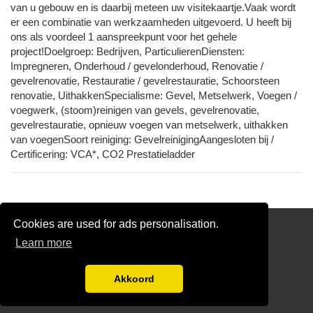
van u gebouw en is daarbij meteen uw visitekaartje.Vaak wordt
er een combinatie van werkzaamheden uitgevoerd. U heeft bij
ons als voordeel 1 aanspreekpunt voor het gehele
project!Doelgroep: Bedrijven, ParticulierenDiensten:
Impregneren, Onderhoud / gevelonderhoud, Renovatie /
gevelrenovatie, Restauratie / gevelrestauratie, Schoorsteen
renovatie, UithakkenSpecialisme: Gevel, Metselwerk, Voegen /
voegwerk, (stoom)reinigen van gevels, gevelrenovatie,
gevelrestauratie, opnieuw voegen van metselwerk, uithakken
van voegenSoort reiniging: GevelreinigingAangesloten bij /
Certificering: VCA*, CO2 Prestatieladder
Cookies are used for ads personalisation.
Reinigen Schoorsteen
Learn more
Links
Gratis Schoorsteenveger Offertes Vergelijken
Akkoord
Disclaimer