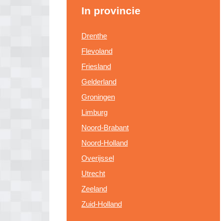
In provincie
Drenthe
Flevoland
Friesland
Gelderland
Groningen
Limburg
Noord-Brabant
Noord-Holland
Overijssel
Utrecht
Zeeland
Zuid-Holland