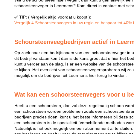
Wilt u de schoorsteen laten vegen, dan kunt u gemakkelijk ee
schoorsteenveger in Leermens? Kom direct in contact met scho
✅ TIP: ( Vergelijk altijd voordat u koopt ):
Vergelijk 4 Schoorsteenvegers in uw regio en bespaar tot 40% in
Schoorsteenveegbedrijven actief in Leer
Op zoek naar een bedrijfsnaam van een schoorsteenveger in u
dit bedrijf vandaan komt dan is de kans groot dat u hier het b
kunt u verder aan de slag. Is er een website van de schoorste
te kijken. Het overzicht van schoorsteenvegersproberen wij zo 
mogelijk om de bedrijven uit Leermens hier terug te vinden.
Wat kan een schoorsteenvegers voor u b
Heeft u een schoorsteen, dan zal deze regelmatig schoon wo
een schoorsteen worden problemen zoals een schoorsteenb
bedrijven precies doen, kunt u het beste informeren bij deze 
een schoorsteen is de specialiteit. Verschillende methodes wor
Natuurlijk is het ook mogelijk om een abonnement af te sluite