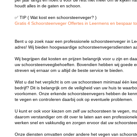
per jaar langs en hoeft u voor de rest niet meer om te kijken
houdt alles in de gaten en schoon.
✅ TIP ( Wat kost een schoorsteenveger? )
Gratis 4 Schoorsteenveger Offertes in Leermens en bespaar tot 
Bent u op zoek naar een professionele schoorsteenveger in Le
adres! Wij bieden hoogwaardige schoorsteenvegersdiensten aa
Wij begrijpen dat kosten en prijzen belangrijk voor u zijn en d
uw schoorsteenveegbehoeften. Bovendien hebben wij goede er
streven wij ernaar om u altijd de beste service te bieden.
Wist u dat het verplicht is om uw schoorsteen minimaal één kee
bedrijf? Dit is belangrijk om de veiligheid van uw huis te waa
voorkomen. Onze erkende schoorsteenvegers hebben de kenni
te vegen en controleren daarbij ook op eventuele problemen.
U kunt er ook voor kiezen om zelf uw schoorsteen te vegen, maa
daarom verstandiger om dit over te laten aan een profession
werken snel en vakkundig en zorgen ervoor dat uw schoorsteen
Onze diensten omvatten onder andere het vegen van schoorst