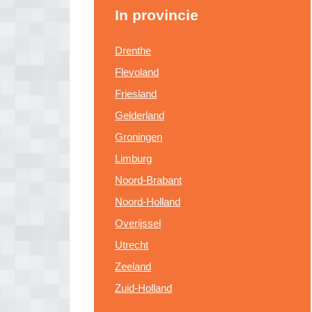
In provincie
Drenthe
Flevoland
Friesland
Gelderland
Groningen
Limburg
Noord-Brabant
Noord-Holland
Overijssel
Utrecht
Zeeland
Zuid-Holland