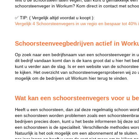
Wilt u de schoorsteen laten vegen, dan kunt u gemakkelijk ee
schoorsteenveger in Workum? Kom direct in contact met schoor
✅ TIP: ( Vergelijk altijd voordat u koopt ):
Vergelijk 4 Schoorsteenvegers in uw regio en bespaar tot 40% in
Schoorsteenveegbedrijven actief in Wor
Op zoek naar een bedrijfsnaam van een schoorsteenveger in u
dit bedrijf vandaan komt dan is de kans groot dat u hier het b
kunt u verder aan de slag. Is er een website van de schoorste
te kijken. Het overzicht van schoorsteenvegersproberen wij zo 
mogelijk om de bedrijven uit Workum hier terug te vinden.
Wat kan een schoorsteenvegers voor u b
Heeft u een schoorsteen, dan zal deze regelmatig schoon wo
een schoorsteen worden problemen zoals een schoorsteenb
bedrijven precies doen, kunt u het beste informeren bij deze 
een schoorsteen is de specialiteit. Verschillende methodes wor
Natuurlijk is het ook mogelijk om een abonnement af te sluite