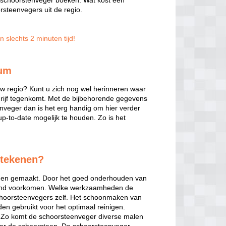
n schoorstenveger boeken. Wat kost een
steenvegers uit de regio.
 slechts 2 minuten tijd!
kum
w regio? Kunt u zich nog wel herinneren waar
edrijf tegenkomt. Met de bijbehorende gegevens
enveger dan is het erg handig om hier verder
up-to-date mogelijk te houden. Zo is het
etekenen?
rden gemaakt. Door het goed onderhouden van
rand voorkomen. Welke werkzaamheden de
schoorsteenvegers zelf. Het schoonmaken van
den gebruikt voor het optimaal reinigen.
n. Zo komt de schoorsteenveger diverse malen