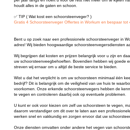
per jaar langs en hoeft u voor de rest niet meer om te kijken
houdt alles in de gaten en schoon.
✅ TIP ( Wat kost een schoorsteenveger? )
Gratis 4 Schoorsteenveger Offertes in Workum en bespaar tot 4
Bent u op zoek naar een professionele schoorsteenveger in Wo
adres! Wij bieden hoogwaardige schoorsteenvegersdiensten aa
Wij begrijpen dat kosten en prijzen belangrijk voor u zijn en d
uw schoorsteenveegbehoeften. Bovendien hebben wij goede er
streven wij ernaar om u altijd de beste service te bieden.
Wist u dat het verplicht is om uw schoorsteen minimaal één kee
bedrijf? Dit is belangrijk om de veiligheid van uw huis te waa
voorkomen. Onze erkende schoorsteenvegers hebben de kenni
te vegen en controleren daarbij ook op eventuele problemen.
U kunt er ook voor kiezen om zelf uw schoorsteen te vegen, maa
daarom verstandiger om dit over te laten aan een profession
werken snel en vakkundig en zorgen ervoor dat uw schoorsteen
Onze diensten omvatten onder andere het vegen van schoorst