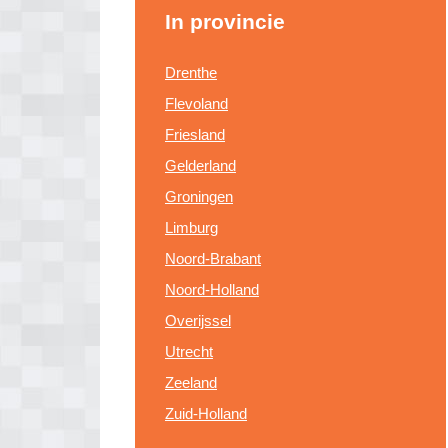
In provincie
Drenthe
Flevoland
Friesland
Gelderland
Groningen
Limburg
Noord-Brabant
Noord-Holland
Overijssel
Utrecht
Zeeland
Zuid-Holland