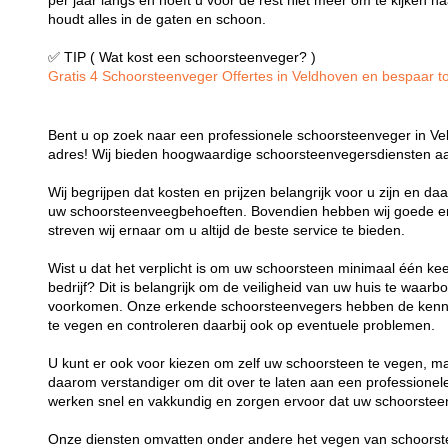
per jaar langs en hoeft u voor de rest niet meer om te kijken
houdt alles in de gaten en schoon.
✅ TIP ( Wat kost een schoorsteenveger? )
Gratis 4 Schoorsteenveger Offertes in Veldhoven en bespaar tot
Bent u op zoek naar een professionele schoorsteenveger in Vel
adres! Wij bieden hoogwaardige schoorsteenvegersdiensten aa
Wij begrijpen dat kosten en prijzen belangrijk voor u zijn en d
uw schoorsteenveegbehoeften. Bovendien hebben wij goede er
streven wij ernaar om u altijd de beste service te bieden.
Wist u dat het verplicht is om uw schoorsteen minimaal één kee
bedrijf? Dit is belangrijk om de veiligheid van uw huis te waa
voorkomen. Onze erkende schoorsteenvegers hebben de kenni
te vegen en controleren daarbij ook op eventuele problemen.
U kunt er ook voor kiezen om zelf uw schoorsteen te vegen, maa
daarom verstandiger om dit over te laten aan een profession
werken snel en vakkundig en zorgen ervoor dat uw schoorsteen
Onze diensten omvatten onder andere het vegen van schoorst