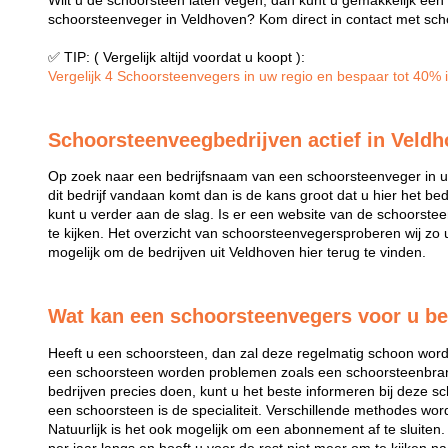
Wilt u de schoorsteen laten vegen, dan kunt u gemakkelijk ee
schoorsteenveger in Veldhoven? Kom direct in contact met scho
✅ TIP: ( Vergelijk altijd voordat u koopt ):
Vergelijk 4 Schoorsteenvegers in uw regio en bespaar tot 40% in
Schoorsteenveegbedrijven actief in Veld
Op zoek naar een bedrijfsnaam van een schoorsteenveger in u
dit bedrijf vandaan komt dan is de kans groot dat u hier het b
kunt u verder aan de slag. Is er een website van de schoorste
te kijken. Het overzicht van schoorsteenvegersproberen wij zo 
mogelijk om de bedrijven uit Veldhoven hier terug te vinden.
Wat kan een schoorsteenvegers voor u b
Heeft u een schoorsteen, dan zal deze regelmatig schoon wo
een schoorsteen worden problemen zoals een schoorsteenb
bedrijven precies doen, kunt u het beste informeren bij deze 
een schoorsteen is de specialiteit. Verschillende methodes wor
Natuurlijk is het ook mogelijk om een abonnement af te sluite