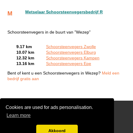
Metselaar Schoorsteenvegersbedrijf R
M
Schoorsteenvegers in de buurt van "Wezep"
9.17 km
Schoorsteenvegers Zwolle
10.07 km
Schoorsteenvegers Elburg
12.32 km
Schoorsteenvegers Kampen
13.16 km
Schoorsteenvegers Epe
Bent of kent u een Schoorsteenvegers in Wezep?
Meld een
bedrijf gratis aan
Cookies are used for ads personalisation.
Reinigen Schoorsteen
Learn more
Links
Gratis Schoorsteenveger Offertes Vergelijken
Akkoord